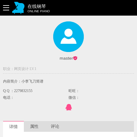
在线钢琴
ONLINE PIANO
master
职业：网页设计 LV.1
内容简介：小李飞刀简谱
Q Q ：2279832155
旺旺：
电话：
微信：
属性
评论
详情