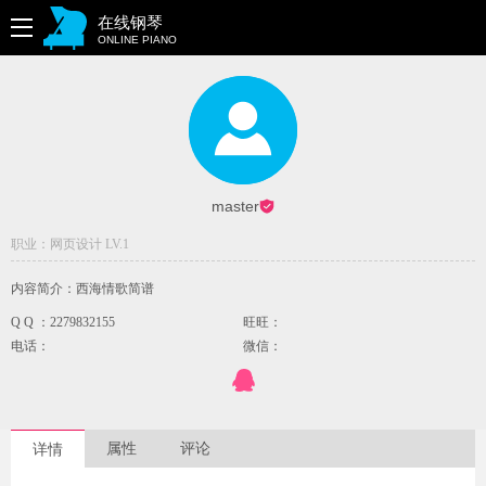
在线钢琴
ONLINE PIANO
master
职业：网页设计 LV.1
内容简介：西海情歌简谱
Q Q ：2279832155
旺旺：
电话：
微信：
属性
评论
详情