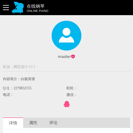
在线钢琴
ONLINE PIANO
master
职业：网页设计 LV.1
内容简介：白狐简谱
Q Q ：2279832155
旺旺：
电话：
微信：
属性
评论
详情