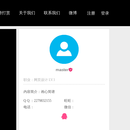
持打赏
关于我们
联系我们
微博
注册
登录
master
职业：网页设计 LV.1
内容简介：画心简谱
Q Q ：2279832155
旺旺：
电话：
微信：