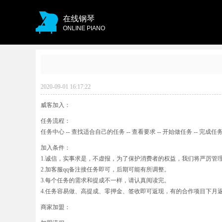
在线钢琴
ONLINE PIANO
2020-09-01 16:17:22
威客加入：
任务流程：
任务中心 -- 查找适合自己的任务 -- 查看要求 -- 开始做任务 -- 完成任务 
加入条件：
1.诚信，实事求是，不虚报，为了保护消费者的权益，我们将严厉管
2.加客服qq备注接任务即可，后期可能有所调整。
3.每个任务的需求和提成不一样，请认真阅读完。
4.任务容易做、高提成、零押金、签收即可返现，有的合作项目下月
商家加盟：