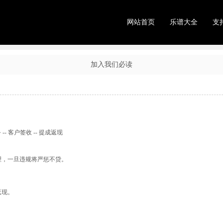
网站首页
乐谱大全
支
加入我们必读
-- 客户签收 -- 提成返现
理，一旦违规将严惩不贷。
返现。